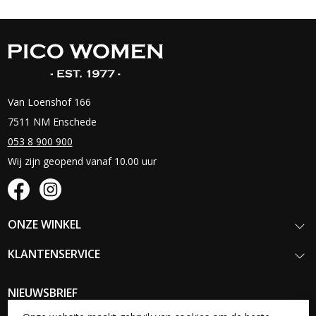
Van Loenshof 166
7511 NM Enschede
053 8 900 900
Wij zijn geopend vanaf 10.00 uur
ONZE WINKEL
KLANTENSERVICE
NIEUWSBRIEF
Schrijf je in voor onze nieuwsbrief en blijf op de hoogte van onze