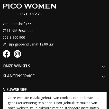
Van Loenshof 166
7511 NM Enschede
053 8 900 900
Wij zijn geopend vanaf 12.00 uur
ONZE WINKELS
KLANTENSERVICE
NIEUWSBRIEF
Schrijf je in voor onze nieuwsbrief en blijf op de hoogte van onze
Onze website maakt gebruik van cookies om de beste
nieuwste collecties, acties en aanbiedingen.
gebruikerservaring te bieden. Door gebruik te maken van
onze website ga je akkoord met de standaard instellingen.