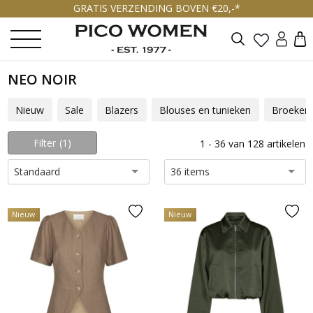
GRATIS VERZENDING BOVEN €20,-*
Zoeken
NEO NOIR
Nieuw
Sale
Blazers
Blouses en tunieken
Broeken
Filter
1
1 - 36 van 128 artikelen
Standaard
36 items
Nieuw
Nieuw