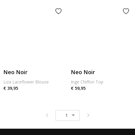
Neo Noir
Neo Noir
Liza Laceflower Blouse
Inge Chiffon Top
€ 39,95
€ 59,95
Pagina
Pagina
1