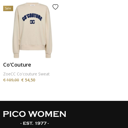
Sale
Co'Couture
ZoeCC Co'couture Sweat
€ 109,00
€ 54,50