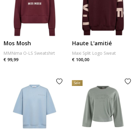
Mos Mosh
Haute L'amitié
MMNima O-LS Sweatshirt
Maxi Split Logo Sweat
€ 99,99
€ 100,00
Sale