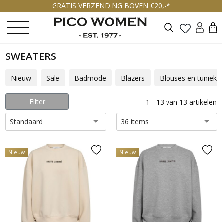
GRATIS VERZENDING BOVEN €20,-*
Zoeken
SWEATERS
Nieuw
Sale
Badmode
Blazers
Blouses en tunieke
Filter
1 - 13 van 13 artikelen
Standaard
36 items
Nieuw
Nieuw