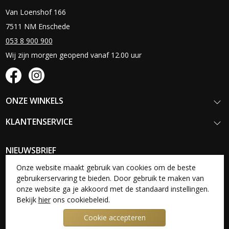
Van Loenshof 166
7511 NM Enschede
053 8 900 900
Wij zijn morgen geopend vanaf 12.00 uur
ONZE WINKELS
KLANTENSERVICE
NIEUWSBRIEF
Schrijf je in voor onze nieuwsbrief en blijf op de hoogte van onze
Onze website maakt gebruik van cookies om de beste
nieuwste collecties, acties en aanbiedingen.
gebruikerservaring te bieden. Door gebruik te maken van
onze website ga je akkoord met de standaard instellingen.
Aanmelden
Bekijk
hier
ons cookiebeleid.