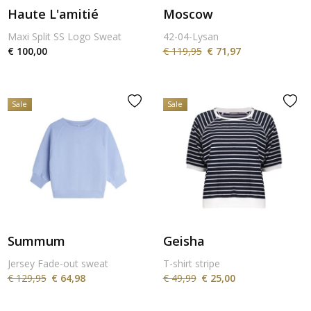
Haute L'amitié
Moscow
Maxi Split SS Logo Sweat
42-04-Lysan
€ 100,00
€ 119,95
€ 71,97
Sale
Sale
Summum
Geisha
Jersey Fade-out sweat
T-shirt stripe
€ 129,95
€ 64,98
€ 49,99
€ 25,00