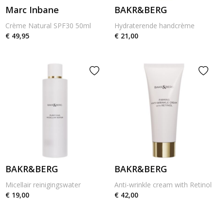
Marc Inbane
BAKR&BERG
Crème Natural SPF30 50ml
Hydraterende handcrème
€ 49,95
€ 21,00
BAKR&BERG
BAKR&BERG
Micellair reinigingswater
Anti-wrinkle cream with Retinol
€ 19,00
€ 42,00