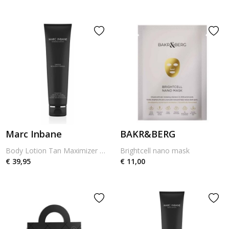
Marc Inbane
BAKR&BERG
Body Lotion Tan Maximizer & Extender 175ml
Brightcell nano mask
€ 39,95
€ 11,00