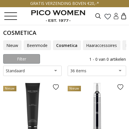
GRATIS VERZENDING BOVEN €20,-*
Zoeken
COSMETICA
Nieuw
Beenmode
Cosmetica
Haaraccessoires
H
Filter
1 - 0 van 0 artikelen
Standaard
36 items
Nieuw
Nieuw