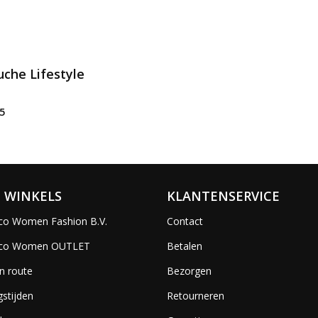
che Lifestyle
5
 WINKELS
KLANTENSERVICE
co Women Fashion B.V.
Contact
ico Women OUTLET
Betalen
n route
Bezorgen
stijden
Retourneren