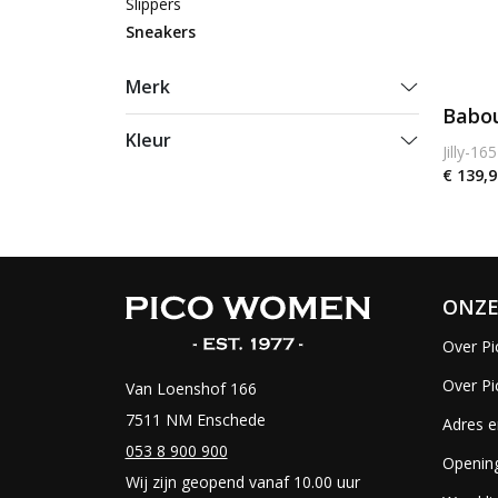
Slippers
Sneakers
Merk
Babou
Kleur
Jilly-165
€ 139,9
ONZE
Over Pi
Over P
Van Loenshof 166
7511 NM Enschede
Adres e
053 8 900 900
Opening
Wij zijn geopend vanaf 10.00 uur