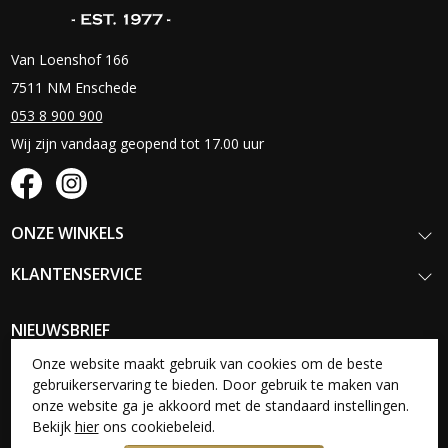
Van Loenshof 166
7511 NM Enschede
053 8 900 900
Wij zijn vandaag geopend tot 17.00 uur
ONZE WINKELS
KLANTENSERVICE
NIEUWSBRIEF
Schrijf je in voor onze nieuwsbrief en blijf op de hoogte van onze
Onze website maakt gebruik van cookies om de beste
nieuwste collecties, acties en aanbiedingen.
gebruikerservaring te bieden. Door gebruik te maken van
onze website ga je akkoord met de standaard instellingen.
Aanmelden
Bekijk
hier
ons cookiebeleid.