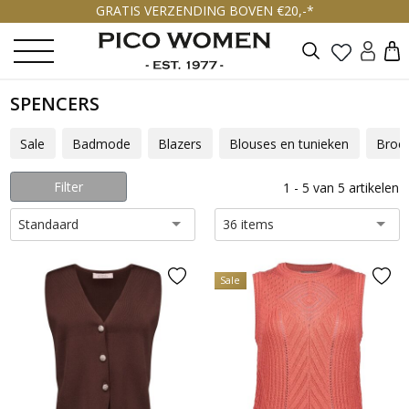
GRATIS VERZENDING BOVEN €20,-*
Zoeken
SPENCERS
Sale
Badmode
Blazers
Blouses en tunieken
Broe
Filter
1 - 5 van 5 artikelen
Standaard
36 items
Sale