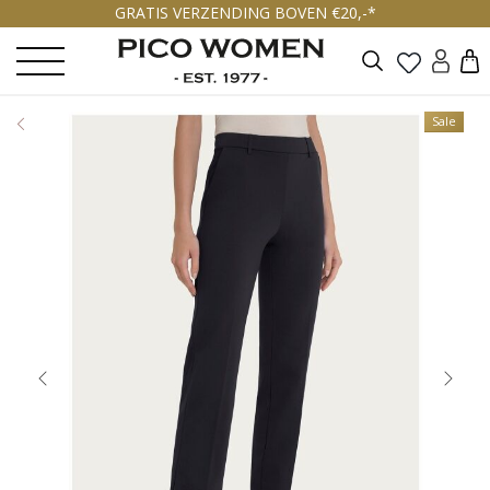
GRATIS VERZENDING BOVEN €20,-*
Zoeken
Sale