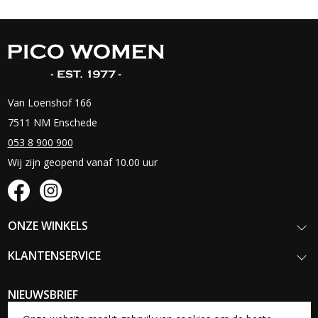
Van Loenshof 166
7511 NM Enschede
053 8 900 900
Wij zijn geopend vanaf 10.00 uur
ONZE WINKELS
KLANTENSERVICE
NIEUWSBRIEF
Schrijf je in voor onze nieuwsbrief en blijf op de hoogte van onze