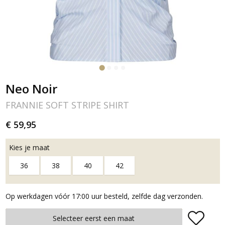
Neo Noir
FRANNIE SOFT STRIPE SHIRT
€ 59,95
Kies je maat
36
38
40
42
Op werkdagen vóór 17:00 uur besteld, zelfde dag verzonden.
Plaats in winkelmand
Selecteer eerst een maat