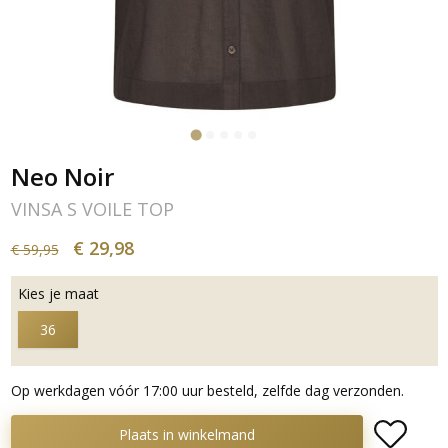
Neo Noir
VINSA S VOILE TOP
€ 29,98
€ 59,95
Kies je maat
36
Op werkdagen vóór 17:00 uur besteld, zelfde dag verzonden.
Plaats in winkelmand