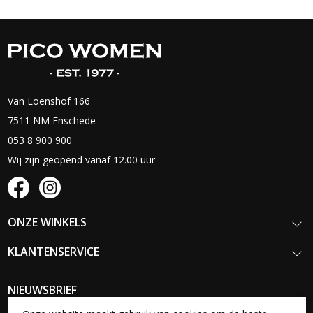
Van Loenshof 166
7511 NM Enschede
053 8 900 900
Wij zijn geopend vanaf 12.00 uur
ONZE WINKELS
KLANTENSERVICE
NIEUWSBRIEF
Schrijf je in voor onze nieuwsbrief en blijf op de hoogte van onze