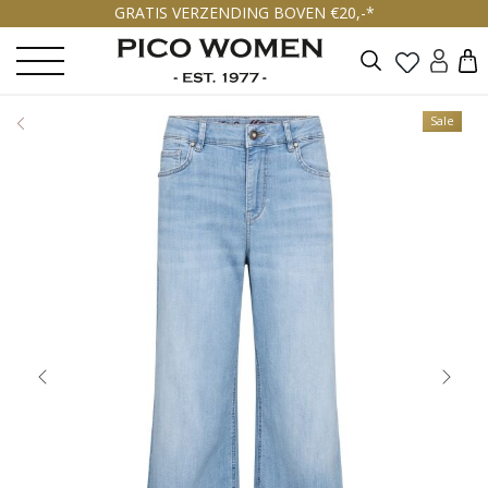
GRATIS VERZENDING BOVEN €20,-*
Zoeken
Sale