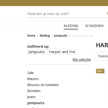
KLEDING
SCHOENEN
Home
Kleding
Jumpsuits
Harper and Yve
HAR
Gefilterd op:
Jumpsuits
Harper and Yve
Stand
Wis selectie
Sale
Sale
Blazers
Blouses en tunieken
Broeken
Jeans
Jumpsuits