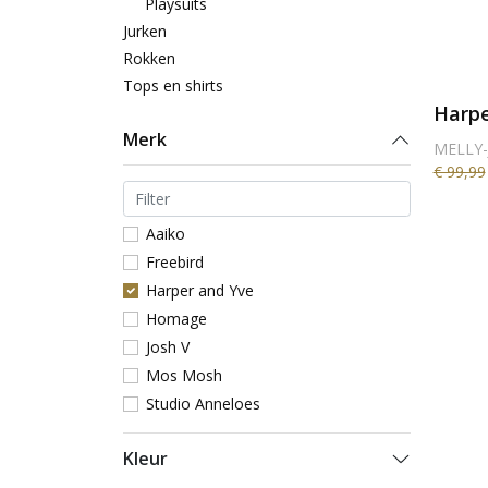
Playsuits
Jurken
Rokken
Tops en shirts
Harpe
Merk
MELLY-
€ 99,99
Aaiko
Freebird
Harper and Yve
Homage
Josh V
Mos Mosh
Studio Anneloes
Kleur