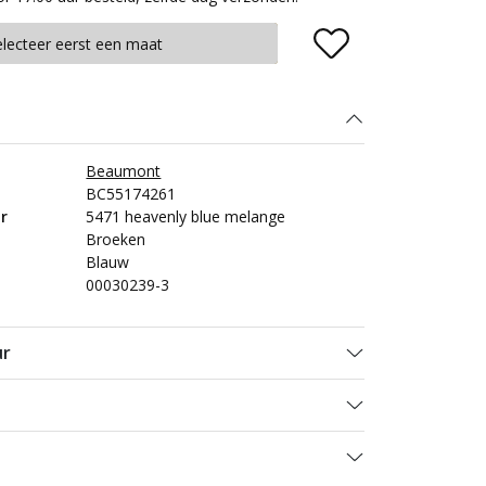
Plaats in winkelmand
electeer eerst een maat
Beaumont
BC55174261
r
5471 heavenly blue melange
Broeken
Blauw
00030239-3
ur