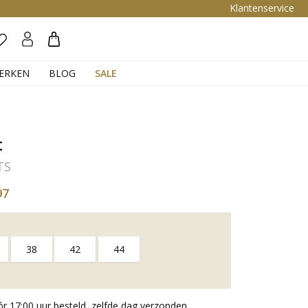
Klantenservice
Zoeken
ERKEN
BLOG
SALE
t
TS
97
38
42
44
 17:00 uur besteld, zelfde dag verzonden.