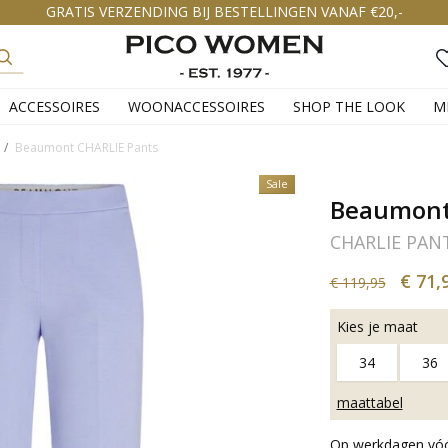
GRATIS VERZENDING BIJ BESTELLINGEN VANAF €20,-
ACCESSOIRES
WOONACCESSOIRES
SHOP THE LOOK
M
Beaumont CHARLIE Pants
Sale
Beaumon
CHARLIE PAN
€ 71,
€ 119,95
Kies je maat
34
36
maattabel
Op werkdagen vóór