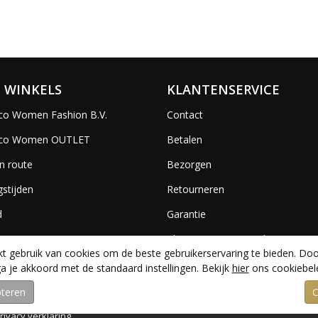
 WINKELS
KLANTENSERVICE
co Women Fashion B.V.
Contact
ico Women OUTLET
Betalen
n route
Bezorgen
stijden
Retourneren
d
Garantie
es
Algemene voorwaarden
 gebruik van cookies om de beste gebruikerservaring te bieden. Doo
a je akkoord met de standaard instellingen. Bekijk
hier
ons cookiebele
rivacy verklaring