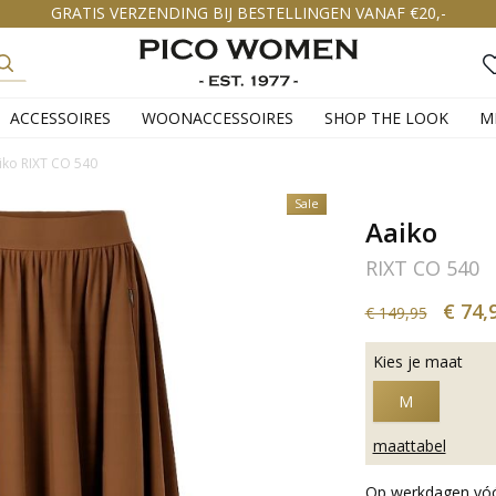
GRATIS VERZENDING BIJ BESTELLINGEN VANAF €20,-
ACCESSOIRES
WOONACCESSOIRES
SHOP THE LOOK
M
iko RIXT CO 540
Sale
Aaiko
RIXT CO 540
€ 74,
€ 149,95
Kies je maat
M
maattabel
Op werkdagen vóór