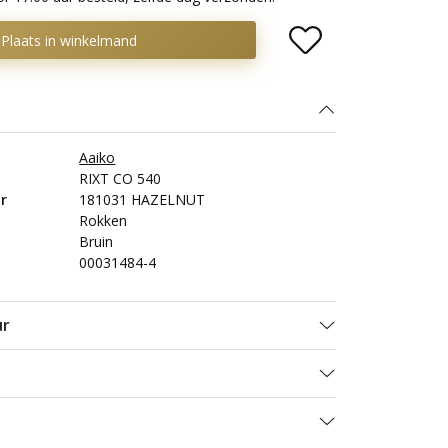
Plaats in winkelmand
Aaiko
RIXT CO 540
r
181031 HAZELNUT
Rokken
Bruin
00031484-4
ur