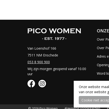
ONZE
Over Pi
Over P
Van Loenshof 166
7511 NM Enschede
Adres e
053 8 900 900
Opening
Wij zijn morgen geopend vanaf 10.00
Word li
uur
Vacatur
Onze website maakt
van onze website g
© 2026 Pico Women
Algemene voorwaarden
P