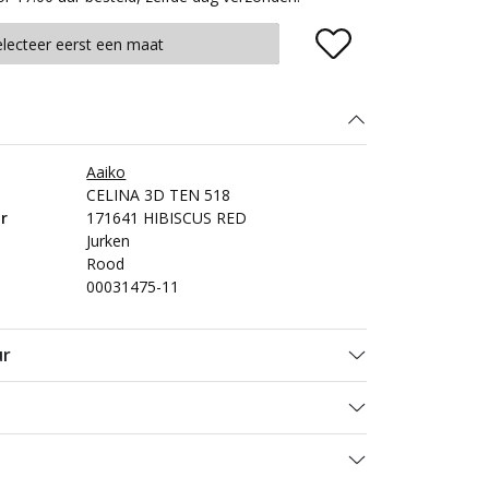
Plaats in winkelmand
electeer eerst een maat
Aaiko
CELINA 3D TEN 518
r
171641 HIBISCUS RED
Jurken
Rood
00031475-11
ur