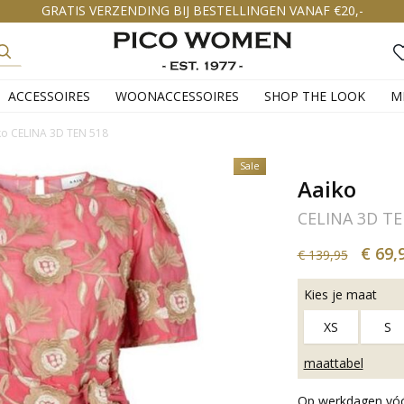
GRATIS VERZENDING BIJ BESTELLINGEN VANAF €20,-
ACCESSOIRES
WOONACCESSOIRES
SHOP THE LOOK
M
ko CELINA 3D TEN 518
Sale
Aaiko
CELINA 3D TE
€ 69,
€ 139,95
Kies je maat
XS
S
maattabel
Op werkdagen vóór