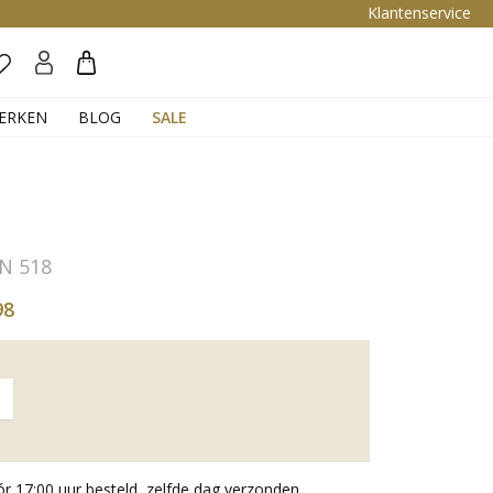
Klantenservice
Zoeken
ERKEN
BLOG
SALE
N 518
98
 17:00 uur besteld, zelfde dag verzonden.