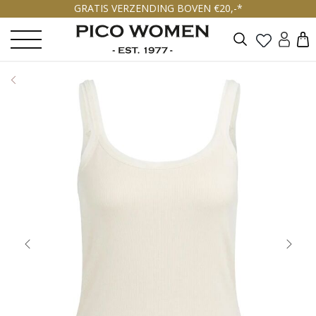
GRATIS VERZENDING BOVEN €20,-*
Zoeken