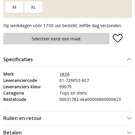
M
XL
Op werkdagen vóór 17:00 uur besteld, zelfde dag verzonden.
Plaats in winkelmand
Selecteer eerst een maat
Specificaties
Merk
YAYA
Leveranciercode
01-729053-607
Leveranciers kleur
99079
Categorie
Tops en shirts
Bestelcode
00031782-eka00000800000623
Ruilen en retour
Betalen