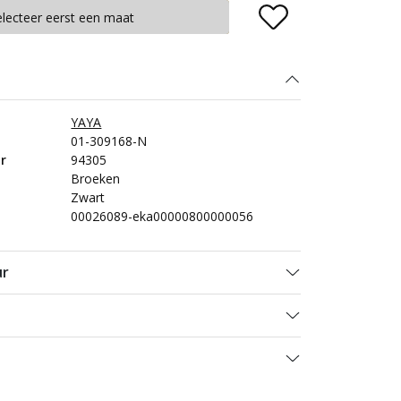
Plaats in winkelmand
electeer eerst een maat
YAYA
01-309168-N
r
94305
Broeken
Zwart
00026089-eka00000800000056
ur