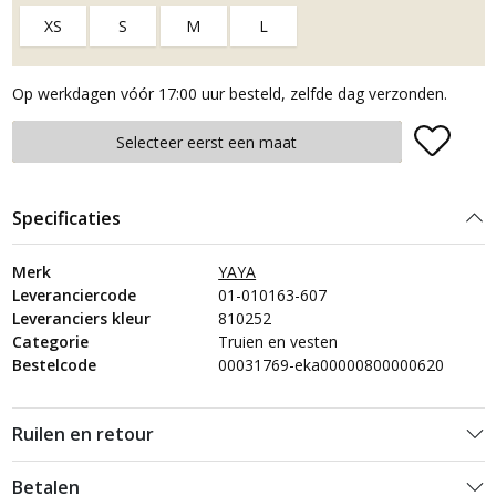
XS
S
M
L
Op werkdagen vóór 17:00 uur besteld, zelfde dag verzonden.
Plaats in winkelmand
Selecteer eerst een maat
Specificaties
Merk
YAYA
Leveranciercode
01-010163-607
Leveranciers kleur
810252
Categorie
Truien en vesten
Bestelcode
00031769-eka00000800000620
Ruilen en retour
Betalen