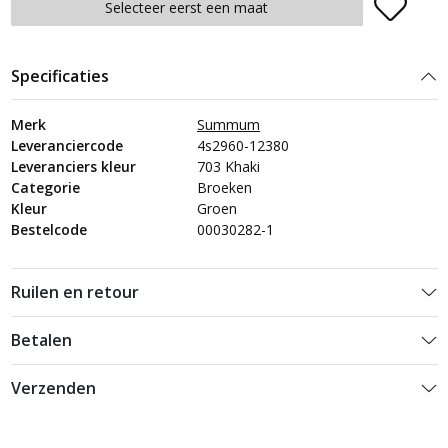
Plaats in winkelmand
Selecteer eerst een maat
Specificaties
Merk
Summum
Leveranciercode
4s2960-12380
Leveranciers kleur
703 Khaki
Categorie
Broeken
Kleur
Groen
Bestelcode
00030282-1
Ruilen en retour
Betalen
Verzenden