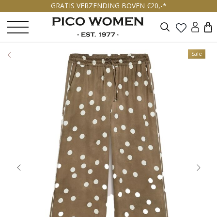
GRATIS VERZENDING BOVEN €20,-*
Zoeken
Sale