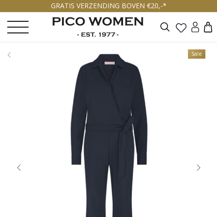
GRATIS VERZENDING BOVEN €20,-*
Zoeken
Sale