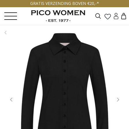
GRATIS VERZENDING BOVEN €20,-*
Zoeken