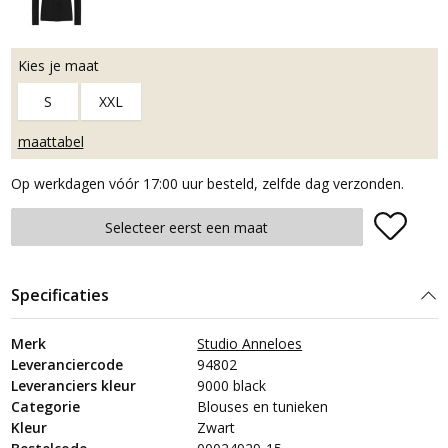
Kies je maat
S
XXL
maattabel
Op werkdagen vóór 17:00 uur besteld, zelfde dag verzonden.
Plaats in winkelmand
Selecteer eerst een maat
Specificaties
Merk
Studio Anneloes
Leveranciercode
94802
Leveranciers kleur
9000 black
Categorie
Blouses en tunieken
Kleur
Zwart