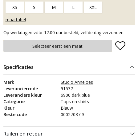
XS
S
M
L
XXL
maattabel
Op werkdagen vóór 17:00 uur besteld, zelfde dag verzonden.
Plaats in winkelmand
Selecteer eerst een maat
Specificaties
Merk
Studio Anneloes
Leveranciercode
91537
Leveranciers kleur
6900 dark blue
Categorie
Tops en shirts
Kleur
Blauw
Bestelcode
00027037-3
Ruilen en retour