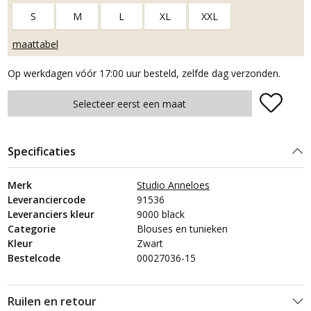
S
M
L
XL
XXL
maattabel
Op werkdagen vóór 17:00 uur besteld, zelfde dag verzonden.
Plaats in winkelmand
Selecteer eerst een maat
Specificaties
Merk
Studio Anneloes
Leveranciercode
91536
Leveranciers kleur
9000 black
Categorie
Blouses en tunieken
Kleur
Zwart
Bestelcode
00027036-15
Ruilen en retour