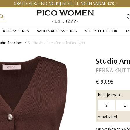
GRATIS VERZENDING BIJ BESTELLINGEN VANAF €20,-
ACCESSOIRES
WOONACCESSOIRES
SHOP THE LOOK
M
udio Anneloes
Studio Anneloes Fenna knitted gilet
Studio An
FENNA KNITT
€ 99,95
Kies je maat
S
L
maattabel
Op werkdagen vóór