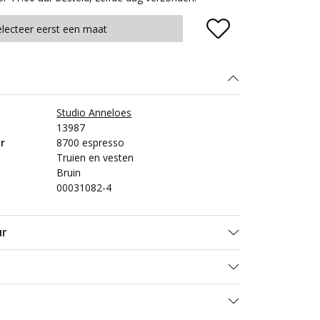
Plaats in winkelmand
electeer eerst een maat
Studio Anneloes
13987
r
8700 espresso
Truien en vesten
Bruin
00031082-4
ur