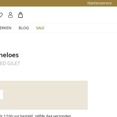
Klantenservice
Zoeken
ERKEN
BLOG
SALE
neloes
ED GILET
 17:00 uur besteld, zelfde dag verzonden.