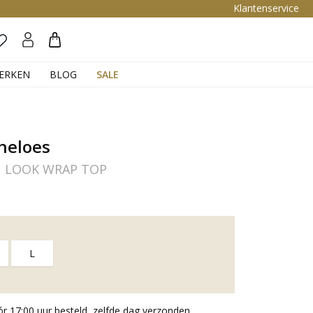
Klantenservice
Zoeken
ERKEN
BLOG
SALE
neloes
N LOOK WRAP TOP
L
 17:00 uur besteld, zelfde dag verzonden.