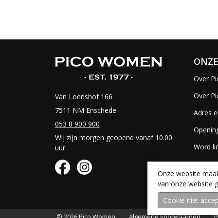
ONZE
Over Pi
Over P
Van Loenshof 166
7511 NM Enschede
Adres e
053 8 900 900
Opening
Wij zijn morgen geopend vanaf 10.00
Word li
uur
Vacatur
Onze website maakt
van onze website g
© 2026 Pico Women
Algemene voorwaarden
P