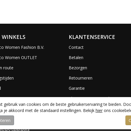
 WINKELS
KLANTENSERVICE
co Women Fashion B.V.
Contact
ico Women OUTLET
Betalen
n route
Bezorgen
stijden
Retourneren
d
Garantie
es
Algemene voorwaarden
 gebruik van cookies om de beste gebruikerservaring te bieden. Doo
a je akkoord met de standaard instellingen. Bekijk
hier
ons cookiebele
rivacy verklaring