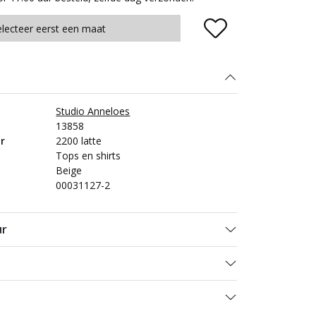
Plaats in winkelmand
electeer eerst een maat
Studio Anneloes
13858
r
2200 latte
Tops en shirts
Beige
00031127-2
ur