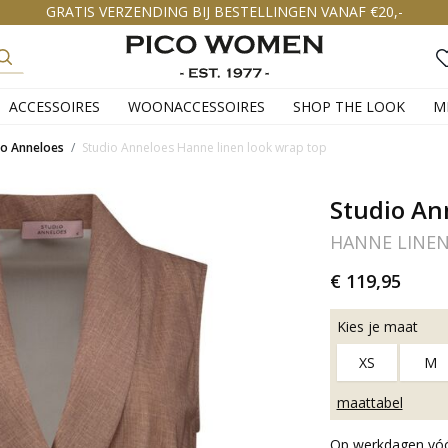
GRATIS VERZENDING BIJ BESTELLINGEN VANAF €20,-
ACCESSOIRES
WOONACCESSOIRES
SHOP THE LOOK
M
io Anneloes
Studio Anneloes Hanne linen look wrap top
Studio An
HANNE LINE
€ 119,95
Kies je maat
XS
M
maattabel
Op werkdagen vóór