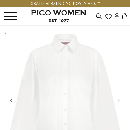
GRATIS VERZENDING BOVEN €20,-*
Zoeken