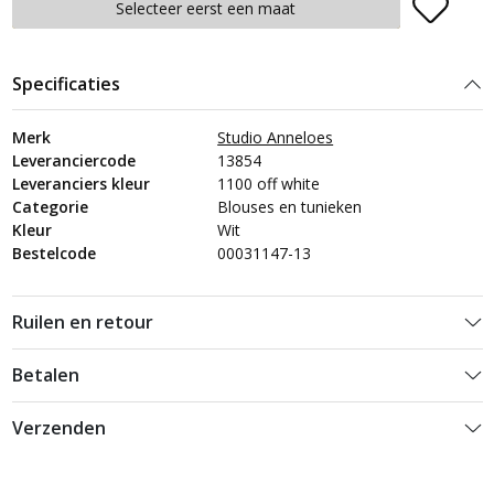
Plaats in winkelmand
Selecteer eerst een maat
Specificaties
Merk
Studio Anneloes
Leveranciercode
13854
Leveranciers kleur
1100 off white
Categorie
Blouses en tunieken
Kleur
Wit
Bestelcode
00031147-13
Ruilen en retour
Betalen
Verzenden