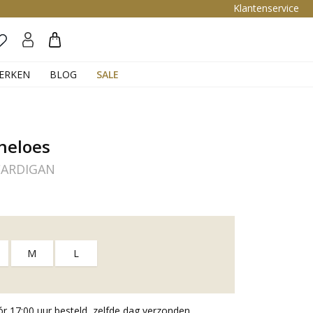
Klantenservice
Zoeken
ERKEN
BLOG
SALE
neloes
CARDIGAN
M
L
 17:00 uur besteld, zelfde dag verzonden.