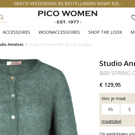
GRATIS VERZENDING BIJ BESTELLINGEN VANAF €20,-
ACCESSOIRES
WOONACCESSOIRES
SHOP THE LOOK
M
udio Anneloes
Studio Anneloes Bibi spring cardigan
Studio An
BIBI SPRING 
€ 129,95
Kies je maat
XS
S
maattabel
Op werkdagen vóór