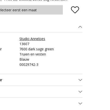
Plaats in winkelmand
electeer eerst een maat
Studio Anneloes
13607
r
7600 dark sage green
Truien en vesten
Blauw
00029742-3
ur