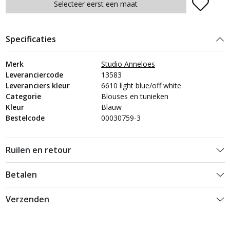
Plaats in winkelmand
Selecteer eerst een maat
Specificaties
Merk
Studio Anneloes
Leveranciercode
13583
Leveranciers kleur
6610 light blue/off white
Categorie
Blouses en tunieken
Kleur
Blauw
Bestelcode
00030759-3
Ruilen en retour
Betalen
Verzenden