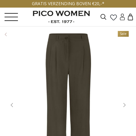
GRATIS VERZENDING BOVEN €20,-*
Zoeken
Sale