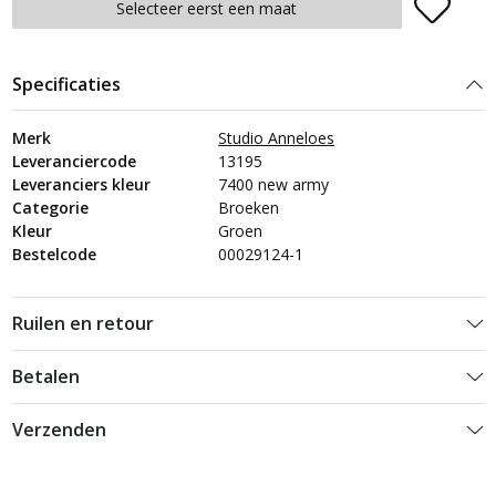
Plaats in winkelmand
Selecteer eerst een maat
Specificaties
Merk
Studio Anneloes
Leveranciercode
13195
Leveranciers kleur
7400 new army
Categorie
Broeken
Kleur
Groen
Bestelcode
00029124-1
Ruilen en retour
Betalen
Verzenden