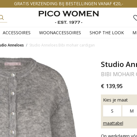
GRATIS VERZENDING BIJ BESTELLINGEN VANAF €20,-
ACCESSOIRES
WOONACCESSOIRES
SHOP THE LOOK
M
udio Anneloes
Studio Anneloes Bibi mohair cardigan
Studio An
BIBI MOHAIR
€ 139,95
Kies je maat
S
M
maattabel
Op werkdagen vóór