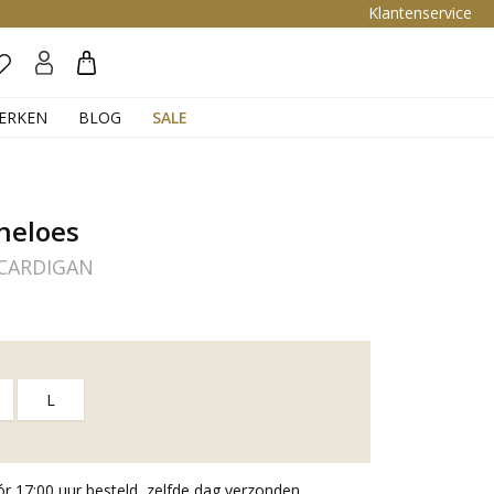
Klantenservice
Zoeken
ERKEN
BLOG
SALE
neloes
 CARDIGAN
L
 17:00 uur besteld, zelfde dag verzonden.