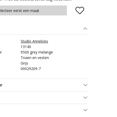
Plaats in winkelmand
electeer eerst een maat
Studio Anneloes
13140
r
9500 grey melange
Truien en vesten
Grijs
00029209-7
ur