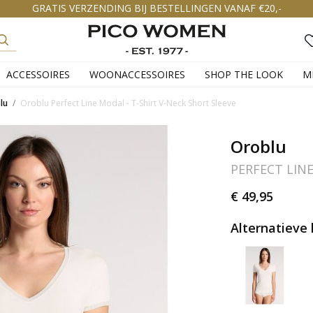
GRATIS VERZENDING BIJ BESTELLINGEN VANAF €20,-
ACCESSOIRES
WOONACCESSOIRES
SHOP THE LOOK
M
lu
Oroblu Perfect Line Modal - T-Shirt V-Neck Short Sleeve
Oroblu
€ 49,95
Alternatieve 