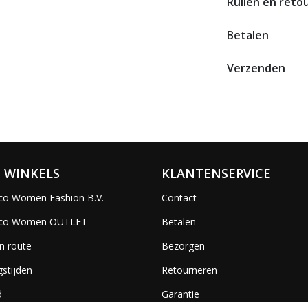
Ruilen en reto
Betalen
Verzenden
 WINKELS
KLANTENSERVICE
co Women Fashion B.V.
Contact
ico Women OUTLET
Betalen
n route
Bezorgen
stijden
Retourneren
d
Garantie