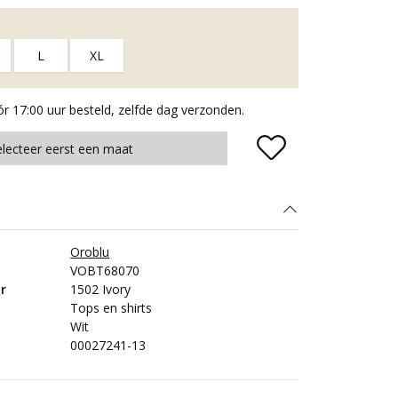
L
XL
 17:00 uur besteld, zelfde dag verzonden.
Plaats in winkelmand
electeer eerst een maat
Oroblu
VOBT68070
r
1502 Ivory
Tops en shirts
Wit
00027241-13