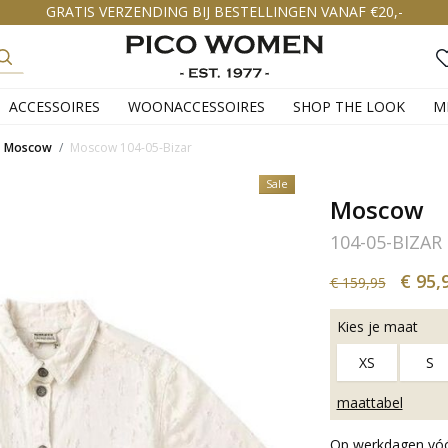
GRATIS VERZENDING BIJ BESTELLINGEN VANAF €20,-
ACCESSOIRES
WOONACCESSOIRES
SHOP THE LOOK
M
Moscow
Moscow 104-05-Bizar
Sale
Moscow
104-05-BIZAR
€ 95,
€ 159,95
Kies je maat
XS
S
maattabel
Op werkdagen vóór