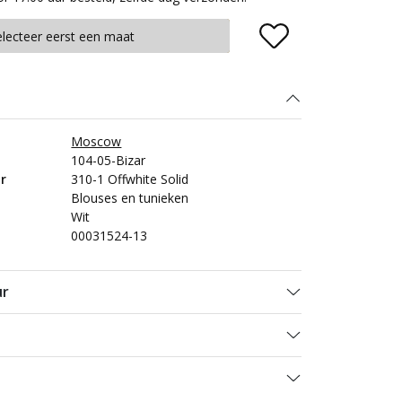
Plaats in winkelmand
electeer eerst een maat
Moscow
104-05-Bizar
r
310-1 Offwhite Solid
Blouses en tunieken
Wit
00031524-13
ur