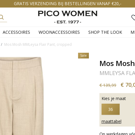
GRATIS VERZENDING BIJ BESTELLINGEN VANAF €20,-
ACCESSOIRES
WOONACCESSOIRES
SHOP THE LOOK
M
Mos Mosh MMLeysa Flair Pant, cropped
Sale
Mos Mosh
MMLEYSA FLA
€ 70,
€ 139,99
Kies je maat
36
maattabel
Op werkdagen vóór