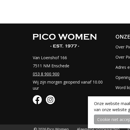
ONZE
Over Pi
Over P
Van Loenshof 166
7511 NM Enschede
Adres e
053 8 900 900
Opening
Wij zijn morgen geopend vanaf 10.00
Word li
uur
Vacatur
Onze website maakt
van onze website g
© 2026 Pico Women
Algemene voorwaarden
P