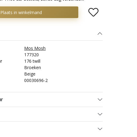
Plaats in winkelmand
Mos Mosh
177320
r
176 twill
Broeken
Beige
00030696-2
ur