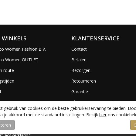
 WINKELS
KLANTENSERVICE
co Women Fashion B.V.
Contact
ico Women OUTLET
Betalen
n route
Bezorgen
stijden
Retourneren
d
Garantie
es
Algemene voorwaarden
 gebruik van cookies om de beste gebruikerservaring te bieden. Doo
a je akkoord met de standaard instellingen. Bekijk
hier
ons cookiebele
rivacy verklaring