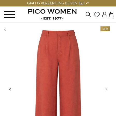
GRATIS VERZENDING BOVEN €20,-*
Zoeken
Sale