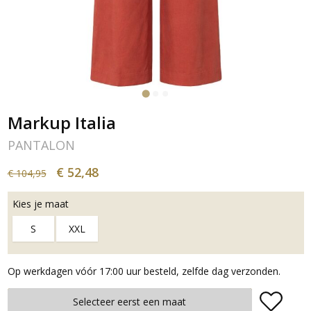
Markup Italia
PANTALON
€ 52,48
€ 104,95
Kies je maat
S
XXL
Op werkdagen vóór 17:00 uur besteld, zelfde dag verzonden.
Plaats in winkelmand
Selecteer eerst een maat