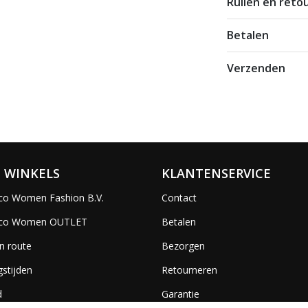
Ruilen en reto
Betalen
Verzenden
 WINKELS
KLANTENSERVICE
co Women Fashion B.V.
Contact
ico Women OUTLET
Betalen
n route
Bezorgen
stijden
Retourneren
d
Garantie