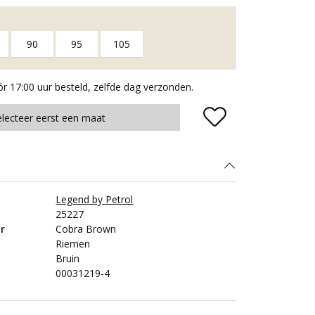
90
95
105
 17:00 uur besteld, zelfde dag verzonden.
Plaats in winkelmand
electeer eerst een maat
Legend by Petrol
25227
r
Cobra Brown
Riemen
Bruin
00031219-4