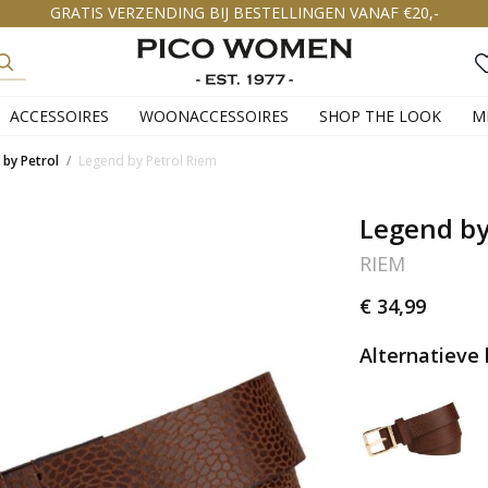
GRATIS VERZENDING BIJ BESTELLINGEN VANAF €20,-
ACCESSOIRES
WOONACCESSOIRES
SHOP THE LOOK
M
by Petrol
Legend by Petrol Riem
Legend by
RIEM
€ 34,99
Alternatieve 