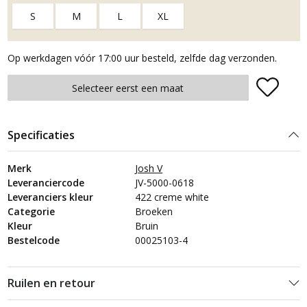
S
M
L
XL
Op werkdagen vóór 17:00 uur besteld, zelfde dag verzonden.
Plaats in winkelmand
Selecteer eerst een maat
Specificaties
Merk
Josh V
Leveranciercode
JV-5000-0618
Leveranciers kleur
422 creme white
Categorie
Broeken
Kleur
Bruin
Bestelcode
00025103-4
Ruilen en retour