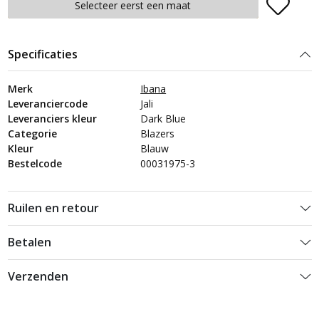
Plaats in winkelmand
Selecteer eerst een maat
Specificaties
Merk
Ibana
Leveranciercode
Jali
Leveranciers kleur
Dark Blue
Categorie
Blazers
Kleur
Blauw
Bestelcode
00031975-3
Ruilen en retour
Betalen
Verzenden