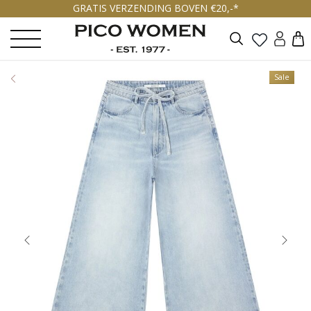
GRATIS VERZENDING BOVEN €20,-*
Zoeken
Sale