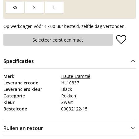
XS
S
L
Op werkdagen vóór 17:00 uur besteld, zelfde dag verzonden.
Plaats in winkelmand
Selecteer eerst een maat
Specificaties
Merk
Haute L'amitié
Leveranciercode
HL10837
Leveranciers kleur
Black
Categorie
Rokken
Kleur
Zwart
Bestelcode
00032122-15
Ruilen en retour