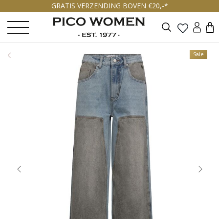
GRATIS VERZENDING BOVEN €20,-*
Zoeken
Sale