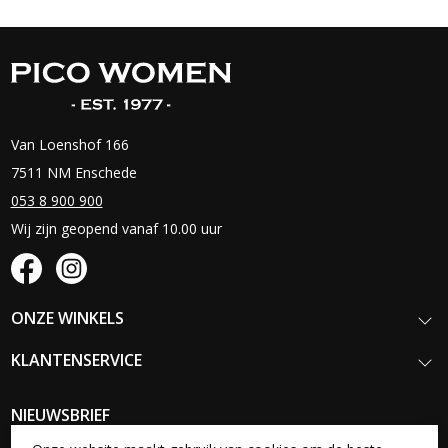
Van Loenshof 166
7511 NM Enschede
053 8 900 900
Wij zijn geopend vanaf 10.00 uur
ONZE WINKELS
KLANTENSERVICE
NIEUWSBRIEF
Schrijf je in voor onze nieuwsbrief en blijf op de hoogte van onze