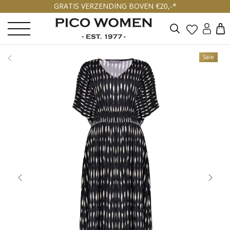
GRATIS VERZENDING BOVEN €20,-*
Zoeken
Sale