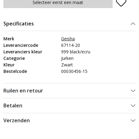
Plaats in winkelmand
Selecteer eerst een maat
Specificaties
Merk
Geisha
Leveranciercode
67114-20
Leveranciers kleur
999 black/ecru
Categorie
Jurken
Kleur
Zwart
Bestelcode
00030456-15
Ruilen en retour
Betalen
Verzenden