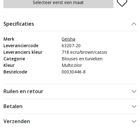
Plaats in winkelmand
Selecteer eerst een maat
Specificaties
Merk
Geisha
Leveranciercode
63207-20
Leveranciers kleur
718 ecru/brown/cassis
Categorie
Blouses en tunieken
Kleur
Multicolor
Bestelcode
00030446-8
Ruilen en retour
Betalen
Verzenden