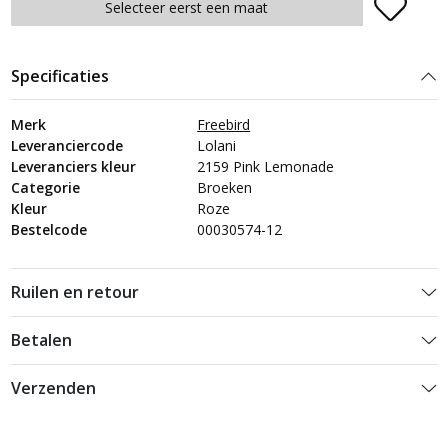
Plaats in winkelmand
Selecteer eerst een maat
Specificaties
Merk
Freebird
Leveranciercode
Lolani
Leveranciers kleur
2159 Pink Lemonade
Categorie
Broeken
Kleur
Roze
Bestelcode
00030574-12
Ruilen en retour
Betalen
Verzenden