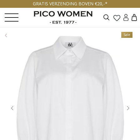
GRATIS VERZENDING BOVEN €20,-*
Zoeken
Sale