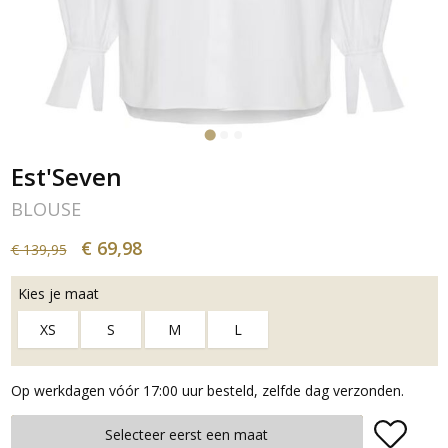
Est'Seven
BLOUSE
€ 69,98
€ 139,95
Kies je maat
XS
S
M
L
Op werkdagen vóór 17:00 uur besteld, zelfde dag verzonden.
Plaats in winkelmand
Selecteer eerst een maat