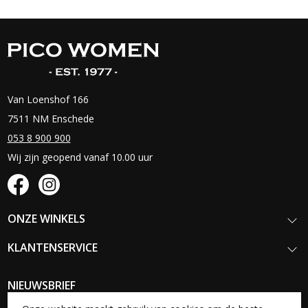
Van Loenshof 166
7511 NM Enschede
053 8 900 900
Wij zijn geopend vanaf 10.00 uur
ONZE WINKELS
KLANTENSERVICE
NIEUWSBRIEF
Schrijf je in voor onze nieuwsbrief en blijf op de hoogte van onze