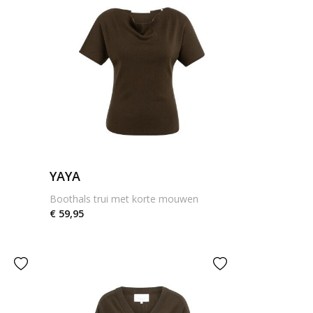
YAYA
Boothals trui met korte mouwen
€ 59,95