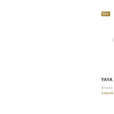
Sale
YAYA
Blouse 
€ 69,95