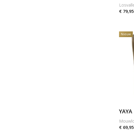
Losval
With Black
€ 79,95
YAYA
Nieuw
YAYA
Mouwlo
€ 69,95