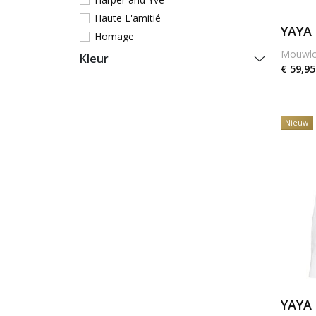
Haute L'amitié
YAYA
Homage
Mouwloo
Ibana
Kleur
€ 59,95
Josh V
March23
Markup Italia
Nieuw
Mos Mosh
Moscow
Neo Noir
Oroblu
Para Mi
Ragno
Rino & Pelle
SOPHIE & ME
Spanx
Studio Anneloes
YAYA
Summum