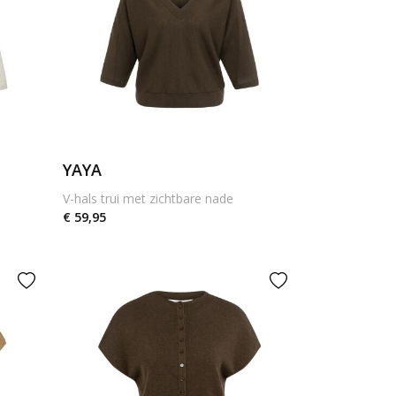
YAYA
V-hals trui met zichtbare nade
€ 59,95