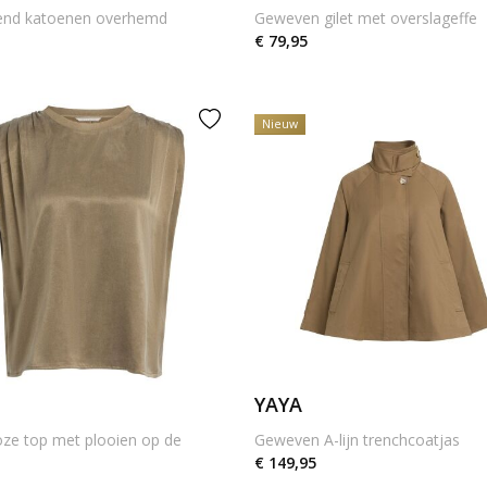
lend katoenen overhemd
Geweven gilet met overslageffe
€ 79,95
Nieuw
YAYA
ze top met plooien op de
Geweven A-lijn trenchcoatjas
€ 149,95