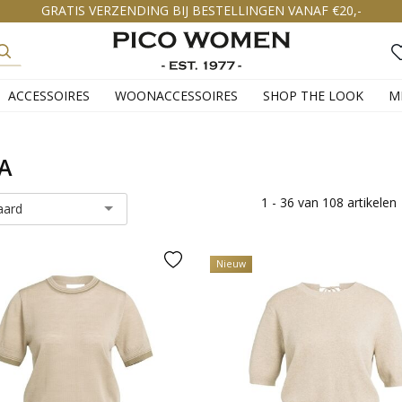
GRATIS VERZENDING BIJ BESTELLINGEN VANAF €20,-
ACCESSOIRES
WOONACCESSOIRES
SHOP THE LOOK
M
A
1 - 36 van 108 artikelen
aard
Nieuw