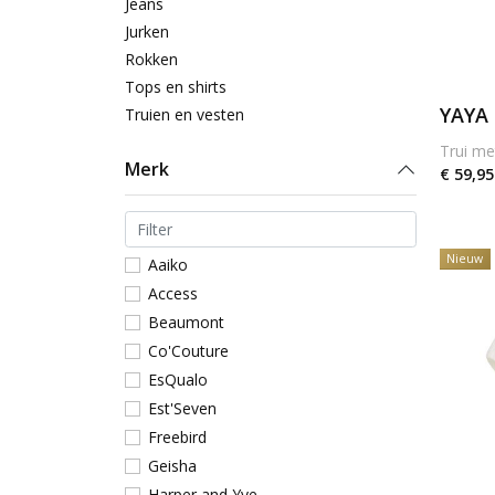
Jeans
Jurken
Rokken
Tops en shirts
YAYA
Truien en vesten
Trui me
Merk
€ 59,95
Nieuw
Aaiko
Access
Beaumont
Co'Couture
EsQualo
Est'Seven
Freebird
Geisha
Harper and Yve