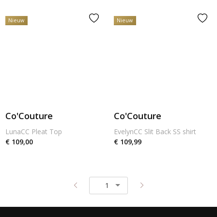
Nieuw
Nieuw
Co'Couture
Co'Couture
LunaCC Pleat Top
EvelynCC Slit Back SS shirt
€ 109,00
€ 109,99
Pagina
Pagina
1