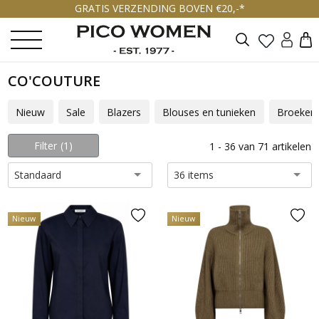
GRATIS VERZENDING BOVEN €20,-*
Zoeken
CO'COUTURE
Nieuw
Sale
Blazers
Blouses en tunieken
Broeken
Filter
1
1 - 36 van 71 artikelen
Standaard
36 items
Nieuw
Nieuw