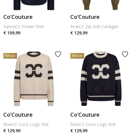
Co'Couture
Co'Couture
SannaCC Power Shirt
RowCC Zip Knit Cardigan
€ 109,99
€ 129,99
Nieuw
Nieuw
Co'Couture
Co'Couture
RowCC Coco Logo Knit
RowCC Coco Logo Knit
€ 129,99
€ 129,99