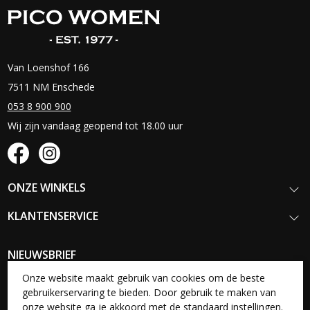
Van Loenshof 166
7511 NM Enschede
053 8 900 900
Wij zijn vandaag geopend tot 18.00 uur
ONZE WINKELS
KLANTENSERVICE
NIEUWSBRIEF
Schrijf je in voor onze nieuwsbrief en blijf op de hoogte van onze
Onze website maakt gebruik van cookies om de beste
nieuwste collecties, acties en aanbiedingen.
gebruikerservaring te bieden. Door gebruik te maken van
onze website ga je akkoord met de standaard instellingen.