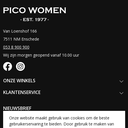
Van Loenshof 166
7511 NM Enschede
053 8 900 900
Wij zijn morgen geopend vanaf 10.00 uur
ONZE WINKELS
KLANTENSERVICE
NIEUWSBRIEF
Schrijf je in voor onze nieuwsbrief en blijf op de hoogte van onze
Onze website maakt gebruik van cookies om de beste
nieuwste collecties, acties en aanbiedingen.
gebruikerservaring te bieden. Door gebruik te maken van