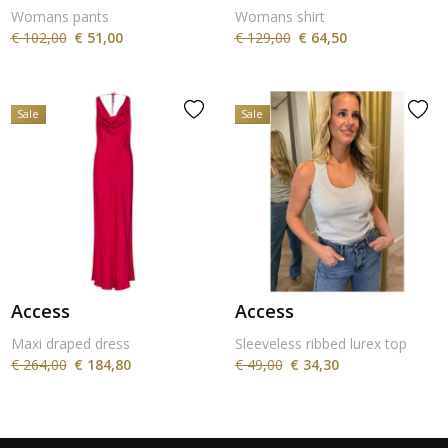
Womans pants
Womans shirt
€ 102,00
€ 51,00
€ 129,00
€ 64,50
Sale
Sale
Access
Access
Maxi draped dress
Sleeveless ribbed lurex top
€ 264,00
€ 184,80
€ 49,00
€ 34,30