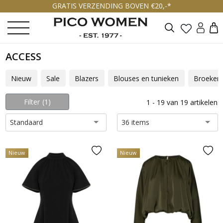
GRATIS VERZENDING BOVEN €20,-*
Zoeken
ACCESS
Nieuw
Sale
Blazers
Blouses en tunieken
Broeken
Filter
1
1 - 19 van 19 artikelen
Standaard
36 items
Nieuw
Nieuw