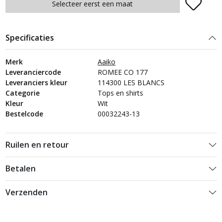
Plaats in winkelmand
Selecteer eerst een maat
Specificaties
Merk
Aaiko
Leveranciercode
ROMEE CO 177
Leveranciers kleur
114300 LES BLANCS
Categorie
Tops en shirts
Kleur
Wit
Bestelcode
00032243-13
Ruilen en retour
Betalen
Verzenden