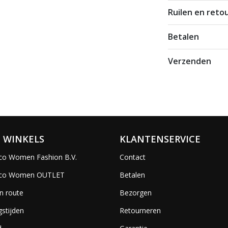
Ruilen en reto
Betalen
Verzenden
 WINKELS
KLANTENSERVICE
co Women Fashion B.V.
Contact
ico Women OUTLET
Betalen
n route
Bezorgen
stijden
Retourneren