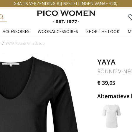
GRATIS VERZENDING BIJ BESTELLINGEN VANAF €20,-
ACCESSOIRES
WOONACCESSOIRES
SHOP THE LOOK
M
A
YAYA Round V-neck top
YAYA
ROUND V-NE
€ 39,95
Alternatieve 