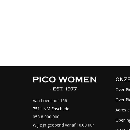
ONZE
Over Pi
Over P
Van Loenshof 166
7511 NM Enschede
Adres e
053 8 900 900
Opening
Wij zijn geopend vanaf 10.00 uur