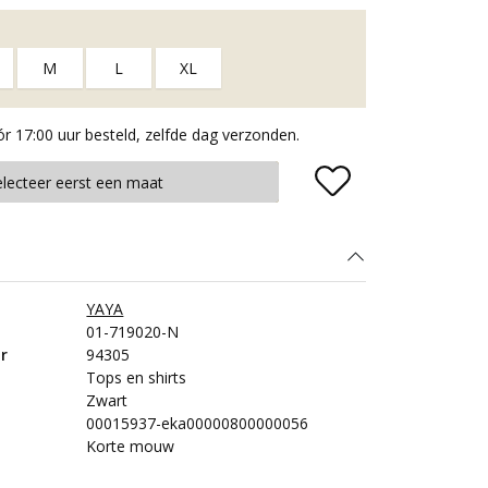
M
L
XL
 17:00 uur besteld, zelfde dag verzonden.
Plaats in winkelmand
electeer eerst een maat
YAYA
01-719020-N
r
94305
Tops en shirts
Zwart
00015937-eka00000800000056
Korte mouw